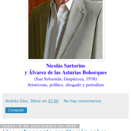
Nicolás Sartorius
y Álvarez de las Asturias Bohorques
(San Sebastián, Guipúzcoa, 1938)
Aristócrata, político, abogado y periodista
Andrés Glez. Déniz
en
22:50
No hay comentarios:
Compartir
lunes, 8 de septiembre de 2025